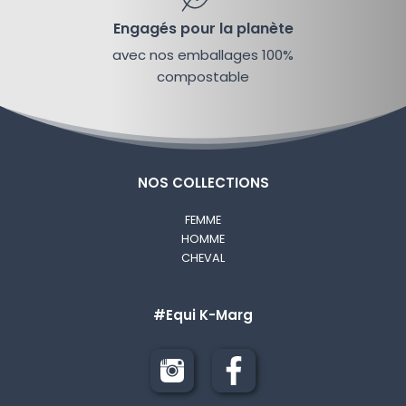
Engagés pour la planète
avec nos emballages 100%
Vous êtes ?
*
compostable
Votre numéro de commande
NOS COLLECTIONS
(Visible sur le mail de confirmation)
FEMME
HOMME
Votre e-mail ?
*
CHEVAL
#Equi K-Marg
Vous souhaitez ?
*