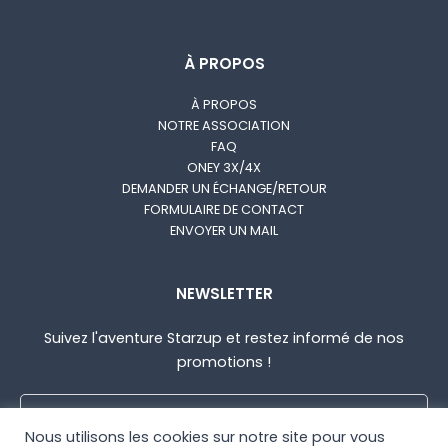
À PROPOS
Données personnelles
*
À PROPOS
J'accepte que mes données soient utilisées pour que
NOTRE ASSOCIATION
Starzup puisse me recontacter.
Plus d'infos.
FAQ
ONEY 3X/4X
DEMANDER UN ÉCHANGE/RETOUR
FORMULAIRE DE CONTACT
ENVOYER UN MAIL
Envoyer mon message
NEWSLETTER
Suivez l'aventure Starzup et restez informé de nos
promotions !
Nous utilisons les cookies sur notre site pour vous