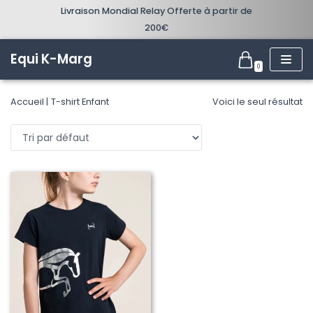
Livraison Mondial Relay Offerte à partir de
200€
Aller
au
Equi K-Marg
0
contenu
Accueil
T-shirt Enfant
Voici le seul résultat