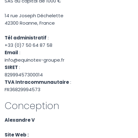
SAS au capital de 1000 €
14 rue Joseph Déchelette
42300 Roanne, France
Tél administratif
:
+33 (0)7 50 64 87 58
Email
:
info@equinotex-groupe.fr
SIRET
:
82999457300014
TVA Intracommunautaire
:
FR36829994573
Conception
Alexandre V
Site Web :