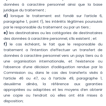
Votre e-mail ?
*
données à caractère personnel ainsi que la base
juridique du traitement ;
d)
lorsque le traitement est fondé sur l’article 6,
paragraphe 1, point f), les intérêts légitimes poursuivis
Vous souhaitez ?
*
par le responsable du traitement ou par un tiers ;
e)
les destinataires ou les catégories de destinataires
des données à caractère personnel, s’ils existent ; et
f)
le cas échéant, le fait que le responsable du
traitement a l’intention d’effectuer un transfert de
données à caractère personnel vers un pays tiers ou à
une organisation internationale, et l’existence ou
Données personnelles
*
l’absence d’une décision d’adéquation rendue par la
J'accepte que mes données soient utilisées pour que
Commission ou, dans le cas des transferts visés à
Starzup puisse me recontacter.
Plus d'infos.
l’article 46 ou 47, ou à l’article 49, paragraphe 1,
deuxième alinéa, la référence aux garanties
appropriées ou adaptées et les moyens d’en obtenir
une copie ou l’endroit où elles ont été mises à
disposition;