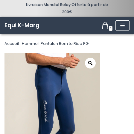
Livraison Mondial Relay Offerte à partir de
200€
Aller
au
Equi K-Marg
0
contenu
Accueil
Homme
Pantalon Born to Ride PG