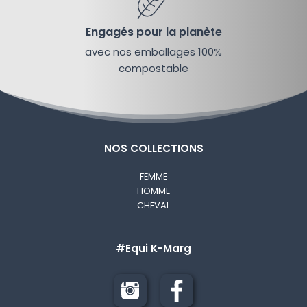
Engagés pour la planète
avec nos emballages 100%
Données personnelles
*
compostable
J'accepte que mes données soient utilisées pour que
Starzup puisse me recontacter.
Plus d'infos.
NOS COLLECTIONS
FEMME
HOMME
Envoyer mon message
CHEVAL
#Equi K-Marg