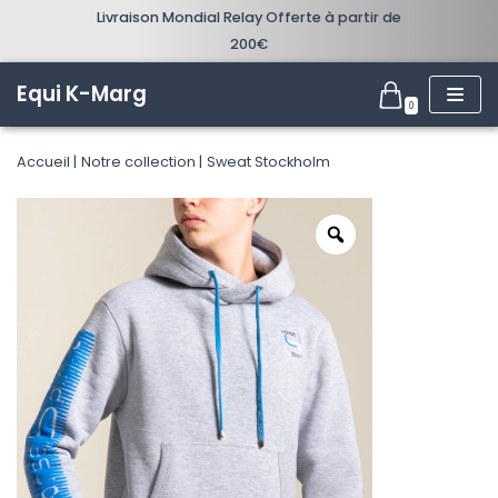
Livraison Mondial Relay Offerte à partir de
200€
Aller
au
Equi K-Marg
0
contenu
Accueil
Notre collection
Sweat Stockholm