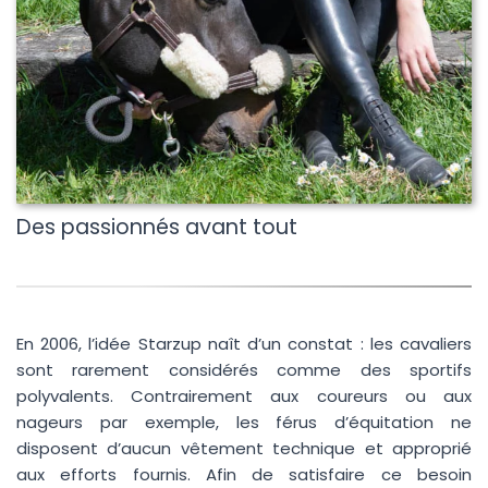
(Visible sur le mail de confirmation)
Votre e-mail ?
*
Vous souhaitez ?
*
Des passionnés avant tout
Données personnelles
*
En 2006, l’idée Starzup naît d’un constat : les cavaliers
J'accepte que mes données soient utilisées pour que
sont rarement considérés comme des sportifs
Starzup puisse me recontacter.
Plus d'infos.
polyvalents. Contrairement aux coureurs ou aux
nageurs par exemple, les férus d’équitation ne
disposent d’aucun vêtement technique et approprié
aux efforts fournis. Afin de satisfaire ce besoin