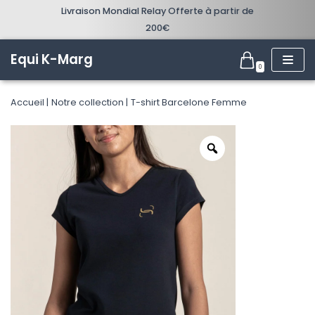
Livraison Mondial Relay Offerte à partir de
200€
Aller
au
Equi K-Marg
0
contenu
Accueil
Notre collection
T-shirt Barcelone Femme