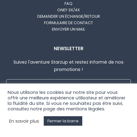
FAQ
ONEY 3X/4X
DEMANDER UN ÉCHANGE/RETOUR
FORMULAIRE DE CONTACT
ENVOYER UN MAIL
NEWSLETTER
Suivez l'aventure Starzup et restez informé de nos
promotions !
Nous utilisons les cookies sur notre site pour vous
offrir une meilleure expérience utilisateur et améliorer
la fluidité du site. Si vous ne souhaitez pas être suivi,
consultez notre page des mentions légales
.
© STARZUP 2021
|
CGV
|
MENTIONS LÉGALES
En savoir plus
Fermer la barre